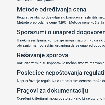
Metode određivanja cena
Regulative obično dozvoljavaju korišćenje različitih me
Metode preprodajne cene (MPC), Metode cene koštanja 
Sporazumi o unapred dogovore
U nekim zemljama, kompanije mogu imati priliku da s
obveznicima i poreskim organima da se unapred dogovore
Rešavanje sporova
Različite zemlje su uspostavile mehanizme za rešavanj
Posledice nepoštovanja regulat
Nepridržavanje regulativa o transfernim cenama može dov
Pragovi za dokumentaciju
Određeni kriterijumi mogu postojati kako bi se utvrdilo