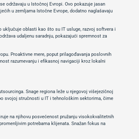
se održavaju u Istočnoj Evropi. Ovo pokazuje jasan
ostojećih u zemljama Istočne Evrope, dodatno naglašavaju
uključuje oblasti kao što su IT usluge, razvoj softvera i
podržava udaljenu saradnju, pokazajući spremnost za
vropu. Proaktivne mere, poput prilagođavanja poslovnih
nost razumevanju i efikasnoj navigaciji kroz lokalni
utsourcinga. Snage regiona leže u njegovoj višejezičnoj
o svojoj stručnosti u IT i tehnološkim sektorima, čime
ruje na njihovu posvećenost pružanju visokokvalitetnih
sa promenljivim potrebama klijenata. Snažan fokus na