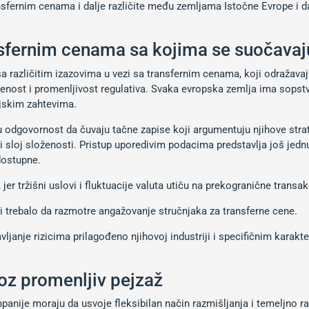
sfernim cenama i dalje različite među zemljama Istočne Evrope i da 
ansfernim cenama sa kojima se suočavaj
a različitim izazovima u vezi sa transfernim cenama, koji odražava
oženost i promenljivost regulativa. Svaka evropska zemlja ima sop
ijskim zahtevima.
odgovornost da čuvaju tačne zapise koji argumentuju njihove strate
 sloj složenosti. Pristup uporedivim podacima predstavlja još jednu
 dostupne.
 tržišni uslovi i fluktuacije valuta utiču na prekogranične transakc
i trebalo da razmotre angažovanje stručnjaka za transferne cene.
vljanje rizicima prilagođeno njihovoj industriji i specifičnim karakt
roz promenljiv pejzaž
panije moraju da usvoje fleksibilan način razmišljanja i temeljno 