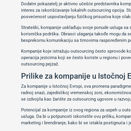
Dodatni pokazatelj je aktivno učešće predstavnika komp
interes za iskorišćavanje lokalnih outsourcing opcija. St
posvećenost uspostavljanju fizičkog prisustva koje olak
Strateški, kompanije usklađuju svoje ponude usluga sa sn
korisnička podrška. Obrasci ulaganja takođe mogu da se 
besprekornu komunikaciju sa timovima raspoređenim p
Kompanije koje istražuju outsourcing često sprovode kon
operacija jezicima koji se često koriste u regionu i pove
outsourcing pejzaž.
Prilike za kompanije u Istočnoj 
Za kompanije u Istočnoj Evropi, ova promena paradigme p
radnoj snazi, zajedničkoj vremenskoj zoni, ekonomičnost
se izdvojila kao žarište za outsourcing ugovore u razvoju 
Potencijal za kompanije iz ovog regiona za uspeh u outs
usluga. Da bi u potpunosti iskoristile ovu priliku, komp
marketing i brendiranje, kako bi se istakla postignuća i 