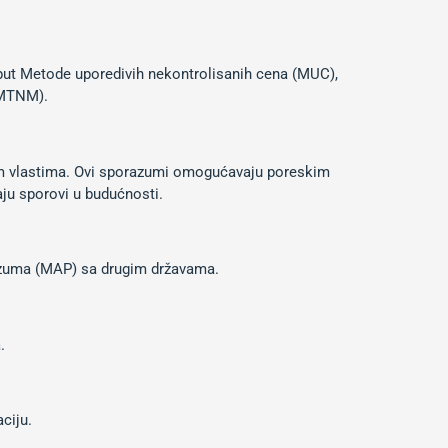
oput Metode uporedivih nekontrolisanih cena (MUC),
(MTNM).
m vlastima. Ovi sporazumi omogućavaju poreskim
ju sporovi u budućnosti.
razuma (MAP) sa drugim državama.
.
ciju.