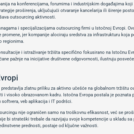
anija na konferencijama, forumima i industrijskim događajima koji 
rategije proširenja, uključujući otvaranje kancelarija ili širenje p
šava outsourcing aktivnosti.
agama i specijalizacijama outsourcing firmi u Istočnoj Evropi. Ovo 
promene, jer kompanije alociraju sredstva za infrastrukturu koja 
o regionima.
sultacije i istraživanje tržišta specifično fokusirano na Istočnu E
ćane pažnje na inicijative društvene odgovornosti, ilustruju posveće
Evropi
redstavlja zlatnu priliku za aktivno učešće na globalnom tržištu o
i i visoko obrazovanom kadru. Istočna Evropa postala je poznata p
softvera, veb aplikacija i IT podršci.
ourcingu nije ograničen samo na troškovnu efikasnost, već se proši
anije bi strateški trebale da razvijaju svoje kompetencije u skladu 
jedinstvene prednosti, postaje od ključne važnosti.