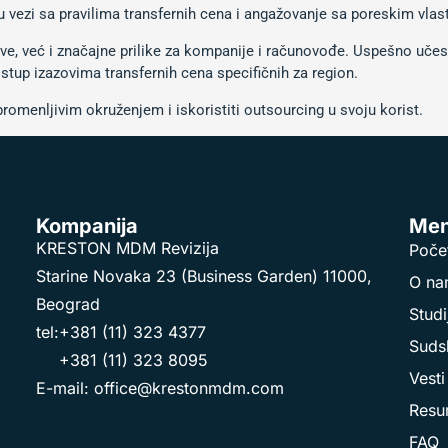
u vezi sa pravilima transfernih cena i angažovanje sa poreskim vlas
ove, već i značajne prilike za kompanije i računovođe. Uspešno uče
istup izazovima transfernih cena specifičnih za region.
romenljivim okruženjem i iskoristiti outsourcing u svoju korist.
Kompanija
Men
KRESTON MDM Revizija
Poče
Starine Novaka 23 (Business Garden) 11000,
O n
Beograd
Studi
tel:
+381 (11) 323 4377
Sudsk
+381 (11) 323 8095
Vesti
E-mail:
office@krestonmdm.com
Resur
FAQ