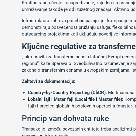
Kontinuirano učenje i unapređivanje, zajedno sa praćenje
umrežavanje takođe je od izuzetnog značaja. Aktivno uče
Infrastruktura zahteva posebnu pažnju, jer kompanije mor
demonstriraju posvećenost pružanju usluga, fleksibilnos
outsourcing projektima koji uključuju poverljive informa
Ključne regulative za transferne
„Iako pravila za transferne cene u Istočnoj Evropi gener
regionu“, kaže Sparavalo. Sveobuhvatno razumevanje za
zakona o transfernim cenama u evropskim zemljama, ist
Zahtevi za dokumentaciju:
Country-by-Country Reporting (CbCR):
Multinaciona
Lokalni fajl i Mster fajl (Local file i Master file):
Kompan
fajl) i pregled globalnih poslovnih operacija (master fa
Princip van dohvata ruke
Transakcije između povezanih entiteta treba analizirati
nepovezanih kompanija.