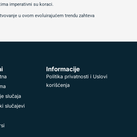
tima imperativni su koraci.
stvovanje u ovom evoluirajućem trendu zahteva
i
Informacije
tna
Politika privatnosti i Uslovi
korišćenja
ama
je slučaja
i slučajevi
si