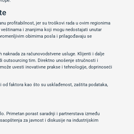
vrope.
te
u profitabilnost, jer su troškovi rada u ovim regionima
eštinama i znanjima koji mogu nedostajati unutar
promenljivim obimima posla i prilagođavaju se
 naknada za računovodstvene usluge. Klijenti i dalje
i outsourcing tim. Direktno unošenje stručnosti i
može uvesti inovativne prakse i tehnologije, doprinoseći
i od faktora kao što su usklađenost, zaštita podataka,
o. Primetan porast saradnji i partnerstava između
saopštenja za javnost i diskusije na industrijskim