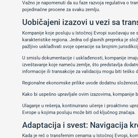
Važno je napomenuti da su faze razvoja regulativa o tran
pojedinačne procene za svaku zemlju.
Uobičajeni izazovi u vezi sa tr
Kompanije koje posluju u Istočnoj Evropi suočavaju se s
karakteristike regiona. Jedna od glavnih prepreka je sl
pažljivo usklađivati svoje operacije sa brojnim jurisdikc
U smislu dokumentacije i usklađenosti, kompanije imaju 
izveštavanje koje nameću zemlje, što predstavlja dodatni
informacije ili transakcije za validaciju mogu biti teško
Regionalne ekonomske prilike uvode dodatnu složenost, jer
Kako bi uspešno upravljale ovim izazovima, kompanije b
Ulaganje u rešenja, kontinuirano učenje i proaktivno upra
Evrope u kojima posluju može biti od ključnog značaja.
Adaptacija i svest: Navigacija k
Kada je reč o transfernim cenama u Istočnoj Evropi, kom