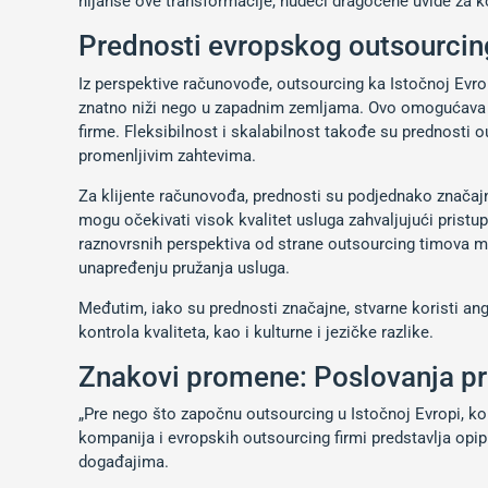
nijanse ove transformacije, nudeći dragocene uvide za ko
Prednosti evropskog outsourcinga
Iz perspektive računovođe, outsourcing ka Istočnoj Evro
znatno niži nego u zapadnim zemljama. Ovo omogućava 
firme. Fleksibilnost i skalabilnost takođe su prednost
promenljivim zahtevima.
Za klijente računovođa, prednosti su podjednako značajn
mogu očekivati visok kvalitet usluga zahvaljujući prist
raznovrsnih perspektiva od strane outsourcing timova mo
unapređenju pružanja usluga.
Međutim, iako su prednosti značajne, stvarne koristi an
kontrola kvaliteta, kao i kulturne i jezičke razlike.
Znakovi promene: Poslovanja pre
„Pre nego što započnu outsourcing u Istočnoj Evropi, ko
kompanija i evropskih outsourcing firmi predstavlja opip
događajima.