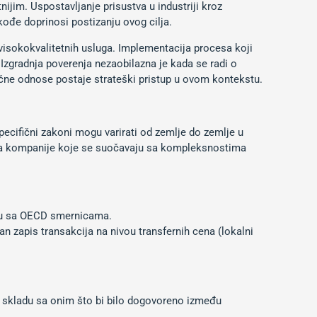
ijim. Uspostavljanje prisustva u industriji kroz
ođe doprinosi postizanju ovog cilja.
 visokokvalitetnih usluga. Implementacija procesa koji
Izgradnja poverenja nezaobilazna je kada se radi o
ročne odnose postaje strateški pristup u ovom kontekstu.
pecifični zakoni mogu varirati od zemlje do zemlje u
 za kompanije koje se suočavaju sa kompleksnostima
du sa OECD smernicama.
 zapis transakcija na nivou transfernih cena (lokalni
 u skladu sa onim što bi bilo dogovoreno između