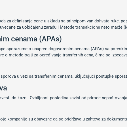
toda za definisanje cene u skladu sa principom van dohvata ruke, p
uvećane za uobičajenu zaradu I Metode transakcione neto marže 
nim cenama (APAs)
klope sporazume o unapred dogovorenim cenama (APAs) sa poreski
 o metodologiji za određivanje transfernih cena, čime se izbegava
e sporova u vezi sa transfernim cenama, uključujući postupke spo
iva
esti do kazni. Ozbiljnost posledica zavisi od prirode nepoštovanja
 koje kompanije su obavezne da se pridržavaju zahteva za dokumenta