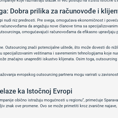
mpanije koje razmatraju ulazak ili već posluju na tržištu Istočne E
: Dobra prilika za računovođe i klijen
pi nudi niz prednosti. Pre svega, omogućava ekonomičnost i povećan
računovođama da angažuju nove članove tima sa specijalizovanim v
i outsourcinga, omogućavajući računovođama da efikasno upravljaju 
e. Outsourcing znači potencijalne uštede, što može dovesti do nižih
upu specijalizovanim veštinama i savremenim tehnologijama koje nud
že značajno unaprediti iskustvo klijenata. Osim toga, outsourcing 
gažovanja evropskog outsourcing partnera mogu varirati u zavisnost
laze ka Istočnoj Evropi
mpanije obično istražuju mogućnosti u regionu“, primećuje Sparaval
ljiv znak ove promene. Ovo se može primetiti kroz zvanične najave, 