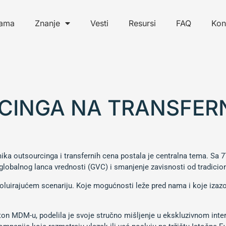
ama
Znanje
Vesti
Resursi
FAQ
Kon
CINGA NA TRANSFER
I
a outsourcinga i transfernih cena postala je centralna tema. Sa 77
globalnog lanca vrednosti (GVC) i smanjenje zavisnosti od tradicion
voluirajućem scenariju. Koje mogućnosti leže pred nama i koje izazo
ton MDM-u, podelila je svoje stručno mišljenje u ekskluzivnom inter