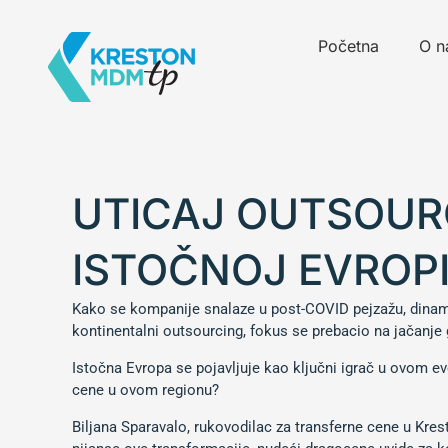
Pređi
na
Početna
O n
sadržaj
UTICAJ OUTSOUR
ISTOČNOJ EVROP
Kako se kompanije snalaze u post-COVID pejzažu, dinamik
kontinentalni outsourcing, fokus se prebacio na jačanje 
Istočna Evropa se pojavljuje kao ključni igrač u ovom e
cene u ovom regionu?
Biljana Sparavalo, rukovodilac za transferne cene u Kres