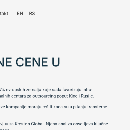
takt
EN
RS
NE CENE U
% evropskih zemalja koje sada favorizuju intra-
alnih centara za outsourcing poput Kine i Rusije.
ve kompanije moraju rešiti kada su u pitanju transferne
vjuu za Kreston Global. Njena analiza osvetljava ključne