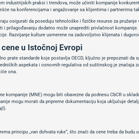
m industrijskih praksi i trendova, može učiniti kompanije konkurentn
šće na konferencijama i angažovanje sa klijentima i partnerima tak
aju osigurati da poseduju tehnološke i fizičke resurse za pružanje
ti i prilagođavanju dodatno može unaprediti privlačnost kompanije. 
cije. Razvijanje kulture usmerene na zadovoljstvo klijenata i dugo
 cene u Istočnoj Evropi
alno prate standarde koje postavlja OECD, ključno je prepoznati da s
jedničkih aspekata i osnovnih regulativa od suštinskog je značaja
iče ona.
lne kompanije (MNE) mogu biti obavezne da podnesu CbCR u skla
ije mogu morati da pripreme dokumentaciju koja uključuje detaljan
jl).
 prema principu „van dohvata ruke“, što znači da cene treba da budu