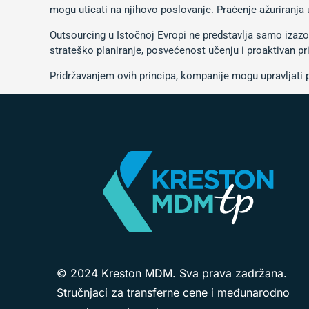
mogu uticati na njihovo poslovanje. Praćenje ažuriranja 
Outsourcing u Istočnoj Evropi ne predstavlja samo izaz
strateško planiranje, posvećenost učenju i proaktivan pr
Pridržavanjem ovih principa, kompanije mogu upravljati p
© 2024 Kreston MDM. Sva prava zadržana.
Stručnjaci za transferne cene i međunarodno