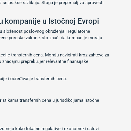
se prakse razlikuju. Stoga je preporučljivo sprovesti
u kompanije u Istočnoj Evropi
ju složenost poslovnog okruženja i regulatorne
stvene poreske zakone, što znači da kompanije moraju
gije transfernih cena. Moraju navigirati kroz zahteve za
 značajnu prepreku, jer relevantne finansijske
ije i određivanje transfernih cena.
eristikama transfernih cena u jurisdikcijama Istočne
razumeju kako lokalne regulative i ekonomski uslovi