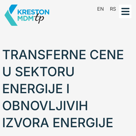
Pređi
EN
RS
na
sadržaj
TRANSFERNE CENE
U SEKTORU
ENERGIJE I
OBNOVLJIVIH
IZVORA ENERGIJE