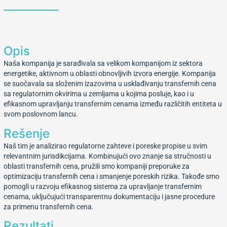
Opis
Naša kompanija je sarađivala sa velikom kompanijom iz sektora
energetike, aktivnom u oblasti obnovljivih izvora energije. Kompanija
se suočavala sa složenim izazovima u usklađivanju transfernih cena
sa regulatornim okvirima u zemljama u kojima posluje, kao i u
efikasnom upravljanju transfernim cenama između različitih entiteta u
svom poslovnom lancu.
Rešenje
Naš tim je analizirao regulatorne zahteve i poreske propise u svim
relevantnim jurisdikcijama. Kombinujući ovo znanje sa stručnosti u
oblasti transfernih cena, pružili smo kompaniji preporuke za
optimizaciju transfernih cena i smanjenje poreskih rizika. Takođe smo
pomogli u razvoju efikasnog sistema za upravljanje transfernim
cenama, uključujući transparentnu dokumentaciju i jasne procedure
za primenu transfernih cena.
Rezultati