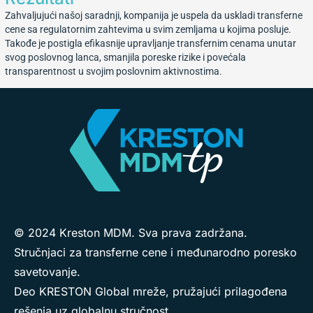
Zahvaljujući našoj saradnji, kompanija je uspela da uskladi transferne
cene sa regulatornim zahtevima u svim zemljama u kojima posluje.
Takođe je postigla efikasnije upravljanje transfernim cenama unutar
svog poslovnog lanca, smanjila poreske rizike i povećala
transparentnost u svojim poslovnim aktivnostima.
© 2024 Kreston MDM. Sva prava zadržana.
Stručnjaci za transferne cene i međunarodno poresko
savetovanje.
Deo KRESTON Global mreže, pružajući prilagođena
rešenja uz globalnu stručnost